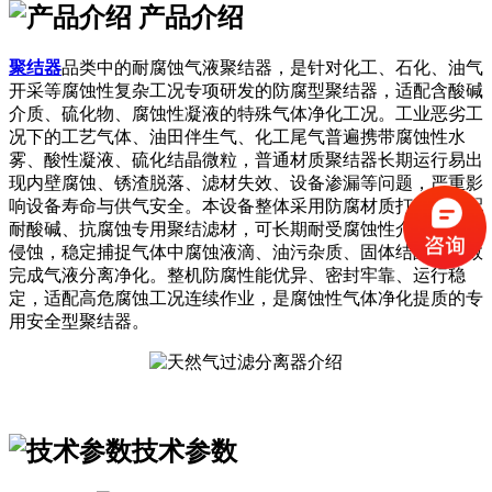
产品介绍
聚结器
品类中的耐腐蚀气液聚结器，是针对化工、石化、油气
开采等腐蚀性复杂工况专项研发的防腐型聚结器，适配含酸碱
介质、硫化物、腐蚀性凝液的特殊气体净化工况。工业恶劣工
况下的工艺气体、油田伴生气、化工尾气普遍携带腐蚀性水
雾、酸性凝液、硫化结晶微粒，普通材质聚结器长期运行易出
现内壁腐蚀、锈渣脱落、滤材失效、设备渗漏等问题，严重影
响设备寿命与供气安全。本设备整体采用防腐材质打造，搭配
耐酸碱、抗腐蚀专用聚结滤材，可长期耐受腐蚀性介质冲刷与
侵蚀，稳定捕捉气体中腐蚀液滴、油污杂质、固体结晶，高效
完成气液分离净化。整机防腐性能优异、密封牢靠、运行稳
定，适配高危腐蚀工况连续作业，是腐蚀性气体净化提质的专
用安全型聚结器。
技术参数