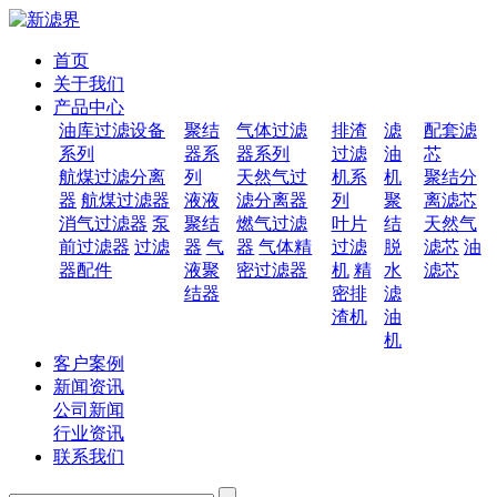
首页
关于我们
产品中心
油库过滤设备
聚结
气体过滤
排渣
滤
配套滤
系列
器系
器系列
过滤
油
芯
航煤过滤分离
列
天然气过
机系
机
聚结分
器
航煤过滤器
液液
滤分离器
列
聚
离滤芯
消气过滤器
泵
聚结
燃气过滤
叶片
结
天然气
前过滤器
过滤
器
气
器
气体精
过滤
脱
滤芯
油
器配件
液聚
密过滤器
机
精
水
滤芯
结器
密排
滤
渣机
油
机
客户案例
新闻资讯
公司新闻
行业资讯
联系我们