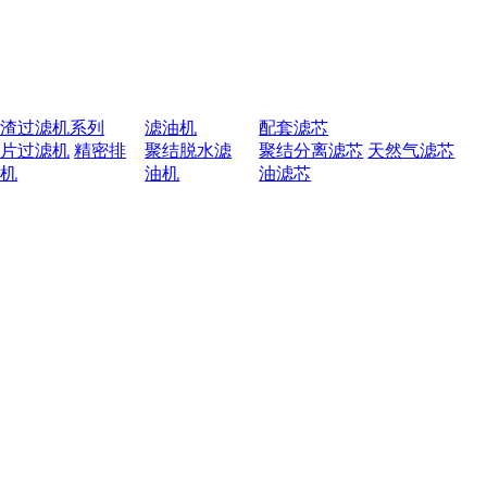
排渣过滤机系列
滤油机
配套滤芯
叶片过滤机
精密排
聚结脱水滤
聚结分离滤芯
天然气滤芯
渣机
油机
油滤芯