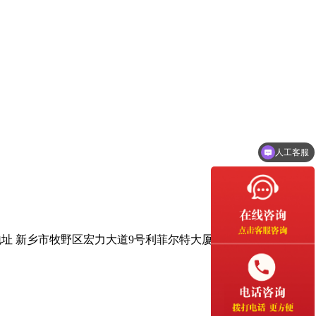
人工客服
地址 新乡市牧野区宏力大道9号利菲尔特大厦