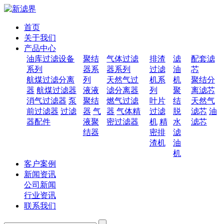
首页
关于我们
产品中心
油库过滤设备
聚结
气体过滤
排渣
滤
配套滤
系列
器系
器系列
过滤
油
芯
航煤过滤分离
列
天然气过
机系
机
聚结分
器
航煤过滤器
液液
滤分离器
列
聚
离滤芯
消气过滤器
泵
聚结
燃气过滤
叶片
结
天然气
前过滤器
过滤
器
气
器
气体精
过滤
脱
滤芯
油
器配件
液聚
密过滤器
机
精
水
滤芯
结器
密排
滤
渣机
油
机
客户案例
新闻资讯
公司新闻
行业资讯
联系我们