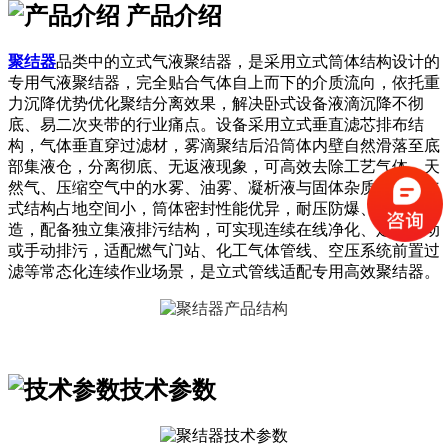
产品介绍
聚结器
品类中的立式气液聚结器，是采用立式筒体结构设计的
专用气液聚结器，完全贴合气体自上而下的介质流向，依托重
力沉降优势优化聚结分离效果，解决卧式设备液滴沉降不彻
底、易二次夹带的行业痛点。设备采用立式垂直滤芯排布结
构，气体垂直穿过滤材，雾滴聚结后沿筒体内壁自然滑落至底
部集液仓，分离彻底、无返液现象，可高效去除工艺气体、天
然气、压缩空气中的水雾、油雾、凝析液与固体杂质。整机立
式结构占地空间小，筒体密封性能优异，耐压防爆、防腐抗
造，配备独立集液排污结构，可实现连续在线净化、定时自动
或手动排污，适配燃气门站、化工气体管线、空压系统前置过
滤等常态化连续作业场景，是立式管线适配专用高效聚结器。
技术参数