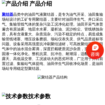
产品介绍
聚结器
品类中的油田气液聚结器，是专为油气开采、油田集输
场站设计的工矿专用聚结器，主要针对油田伴生气、井口采出
气、集输管线气体的复杂污染工况净化处理。油田开采气体普
遍含有原油雾、地层水水雾、凝析油、泥沙粉尘、管线锈蚀杂
质，具有含液量大、杂质混杂、污染不稳定的特点，易造成集
输管线堵塞、增压设备磨损、场站仪表失灵、供气品质超标等
问题。设备采用高强度抗冲刷聚结滤材，可高效聚结沉降油田
气体中的油水混合雾滴，深度拦截硬质泥沙杂质，实现气液、
固液一体化净化。整机抗震、抗冲击、耐潮湿，适配油田野外
露天、高低温交替、工况波动大的恶劣环境，广泛用于井口前
置过滤、集输站气体提纯、油田伴生气回收净化场景，是油田
场站专用稳定型聚结器。
技术参数