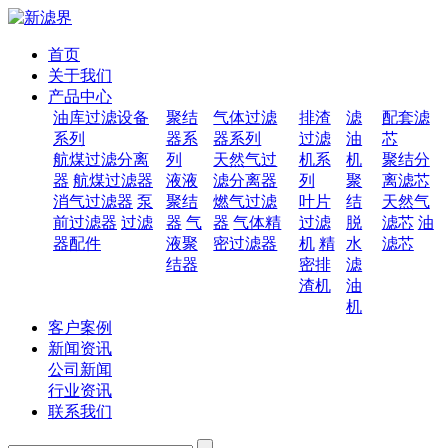
首页
关于我们
产品中心
油库过滤设备
聚结
气体过滤
排渣
滤
配套滤
系列
器系
器系列
过滤
油
芯
航煤过滤分离
列
天然气过
机系
机
聚结分
器
航煤过滤器
液液
滤分离器
列
聚
离滤芯
消气过滤器
泵
聚结
燃气过滤
叶片
结
天然气
前过滤器
过滤
器
气
器
气体精
过滤
脱
滤芯
油
器配件
液聚
密过滤器
机
精
水
滤芯
结器
密排
滤
渣机
油
机
客户案例
新闻资讯
公司新闻
行业资讯
联系我们