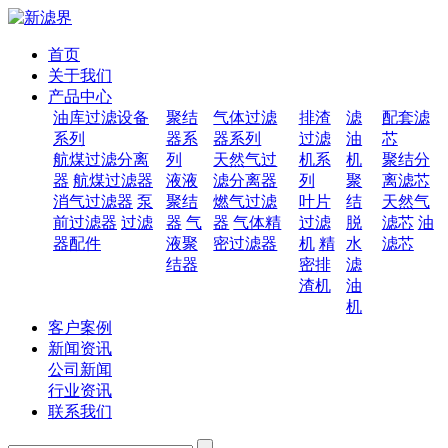
首页
关于我们
产品中心
油库过滤设备
聚结
气体过滤
排渣
滤
配套滤
系列
器系
器系列
过滤
油
芯
航煤过滤分离
列
天然气过
机系
机
聚结分
器
航煤过滤器
液液
滤分离器
列
聚
离滤芯
消气过滤器
泵
聚结
燃气过滤
叶片
结
天然气
前过滤器
过滤
器
气
器
气体精
过滤
脱
滤芯
油
器配件
液聚
密过滤器
机
精
水
滤芯
结器
密排
滤
渣机
油
机
客户案例
新闻资讯
公司新闻
行业资讯
联系我们