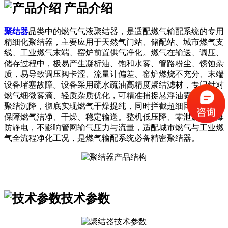
产品介绍
聚结器
品类中的燃气气液聚结器，是适配燃气输配系统的专用
精细化聚结器，主要应用于天然气门站、储配站、城市燃气支
线、工业燃气末端、窑炉前置供气净化。燃气在输送、调压、
储存过程中，极易产生凝析油、饱和水雾、管路粉尘、锈蚀杂
质，易导致调压阀卡涩、流量计偏差、窑炉燃烧不充分、末端
设备堵塞故障。设备采用疏水疏油高精度聚结滤材，专门针对
燃气细微雾滴、轻质杂质优化，可精准捕捉悬浮油雾、水雾并
聚结沉降，彻底实现燃气干燥提纯，同时拦截超细固体杂质，
保障燃气洁净、干燥、稳定输送。整机低压降、零泄漏、防爆
防静电，不影响管网输气压力与流量，适配城市燃气与工业燃
气全流程净化工况，是燃气输配系统必备精密聚结器。
技术参数